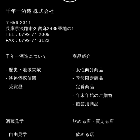
千年一酒造 株式会社
〒656-2311
兵庫県淡路市久留麻2485番地の1
TEL：0799-74-2005
FAX：0799-74-3122
千年一酒造について
商品紹介
- 歴史・地域貢献
- 女性向け商品
- 淡路酒探偵団
- 季節限定商品
- 受賞歴
- 定番商品
- 年末年始のご贈答
- 贈答用商品
酒蔵見学
飲める店・買える店
- 自由見学
- 飲める店