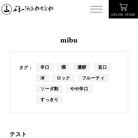
ONLINE STORE
mibu
辛口
燗
濃醇
旨口
タグ：
冷
ロック
フルーティ
ソーダ割
やや辛口
すっきり
テスト